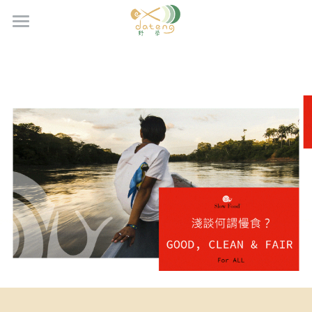
首頁Home
2025台灣原住民慢食博覽會
花蓮慢食旅遊Hualien Slow Food Touris
慢食博覽會活動資訊
慢食舞台資訊
慢食相關資訊Slow Food Resources
2025慢食旅遊
慢食論壇資訊
2024慢食旅遊
【花蓮縣秀林鄉】大竹子走部落
關於我們
花蓮慢食店家Hualien Slow Food
Restau
【花蓮縣豐濱鄉】歐郎文化工作室
【花蓮縣壽豐鄉】阿魯巴染部落手作室
活動專欄EventHighlights
花蓮慢食組織Hualien Slow Food
大師據點Master-level Spots
Organi
【花蓮縣光復鄉】阿樂樂代
【花蓮縣光復鄉】縱谷線工作室
聯絡我們
示範據點Demonstration Spots
如何加入慢食How to Join the Slow
台灣原住民慢食廚師聯盟 Taiwan
【花蓮縣豐濱鄉】人魚海商坊（里艾廚
【花蓮縣吉安鄉】野學基地
Food
indigenous
房）
新銳據點Emerging Spots
【花蓮縣瑞穗鄉】谷達木奴的幻想
東台灣原住民族文化與旅遊慢食組織