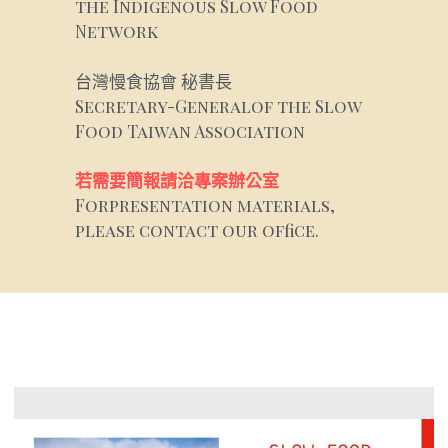
the Indigenous Slow Food 
Network
台灣慢食協會 秘書長
Secretary-Generalof the Slow 
Food Taiwan Association
若需要簡報請洽專案辦公室
Forpresentation materials, 
please contact our office.