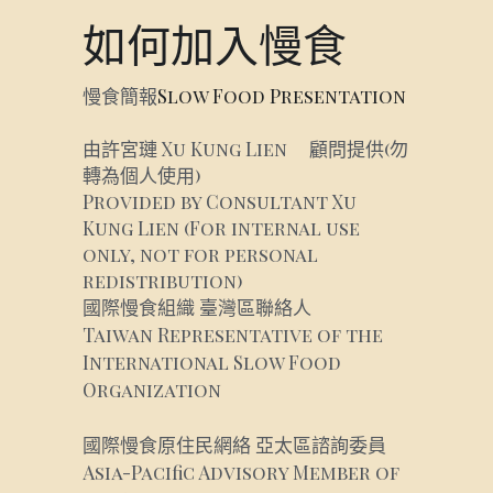
【花蓮縣瑞穗鄉】Mauzip再笙
SFC-Indigeno
如何加入慢食
台灣花蓮原住民慢食-婦女傳統飲食文化
推廣與傳承組織 SFC-
慢食簡報
Slow Food Presentation
花蓮台灣維護原生物種多樣性組織 Slow
food Hual
由許宮璉 Xu Kung Lien     顧問提供(勿
轉為個人使用)
花蓮小規模原住民農民 Small-scale
Provided by Consultant Xu 
Indigen
Kung Lien (For internal use 
only, not for personal 
台灣花蓮慢食-阿美族傳統作物復振與保
redistribution)
種組織 SFC-Amis
國際慢食組織 臺灣區聯絡人
Taiwan Representative of the 
International Slow Food 
Organization
國際慢食原住民網絡 亞太區諮詢委員
Asia-Pacific Advisory Member of 